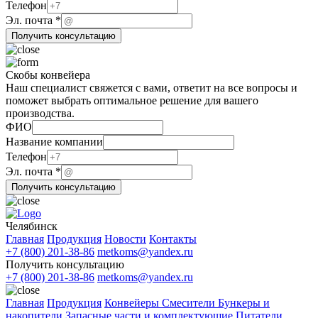
Телефон
Название
Эл. почта
*
Эл.
Получить консультацию
Телефон
Скобы конвейера
Наш специалист свяжется с вами, ответит на все вопросы и
поможет выбрать оптимальное решение для вашего
производства.
Телефон
ФИО
Название
Название компании
ФИО
Телефон
Эл. почта
*
Получить консультацию
Челябинск
Главная
Продукция
Новости
Контакты
+7 (800) 201-38-86
metkoms@yandex.ru
Получить консультацию
+7 (800) 201-38-86
metkoms@yandex.ru
Главная
Продукция
Конвейеры
Смесители
Бункеры и
накопители
Запасные части и комплектующие
Питатели