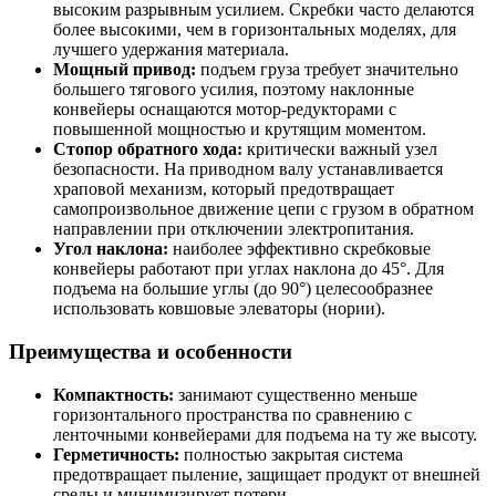
высоким разрывным усилием. Скребки часто делаются
более высокими, чем в горизонтальных моделях, для
лучшего удержания материала.
Мощный привод:
подъем груза требует значительно
большего тягового усилия, поэтому наклонные
конвейеры оснащаются мотор-редукторами с
повышенной мощностью и крутящим моментом.
Стопор обратного хода:
критически важный узел
безопасности. На приводном валу устанавливается
храповой механизм, который предотвращает
самопроизвольное движение цепи с грузом в обратном
направлении при отключении электропитания.
Угол наклона:
наиболее эффективно скребковые
конвейеры работают при углах наклона до 45°. Для
подъема на большие углы (до 90°) целесообразнее
использовать ковшовые элеваторы (нории).
Преимущества и особенности
Компактность:
занимают существенно меньше
горизонтального пространства по сравнению с
ленточными конвейерами для подъема на ту же высоту.
Герметичность:
полностью закрытая система
предотвращает пыление, защищает продукт от внешней
среды и минимизирует потери.