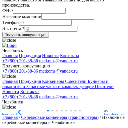
производства.
ФИО
Название
Название компании
компании
Телефон
Телефон
Эл. почта
*
Получить консультацию
Челябинск
Главная
Продукция
Новости
Контакты
+7 (800) 201-38-86
metkoms@yandex.ru
Получить консультацию
+7 (800) 201-38-86
metkoms@yandex.ru
Главная
Продукция
Конвейеры
Смесители
Бункеры и
накопители
Запасные части и комплектующие
Питатели
Новости
Контакты
+7 (800) 201-38-86
metkoms@yandex.ru
Челябинск
Главная
/
Скребковые конвейеры (транспортеры)
/
Наклонные
скребковые конвейеры в Челябинске