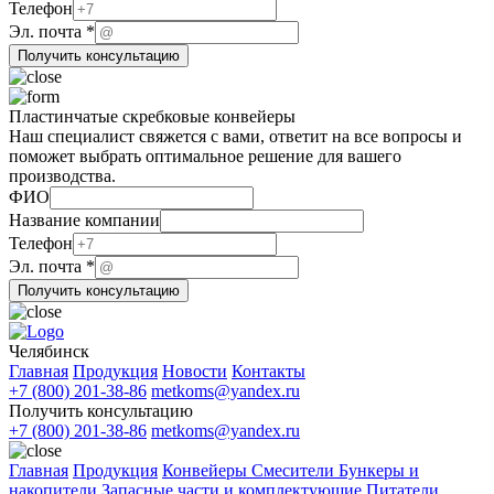
компании
Телефон
Название
Эл. почта
*
Телефон
Получить консультацию
Пластинчатые скребковые конвейеры
Наш специалист свяжется с вами, ответит на все вопросы и
поможет выбрать оптимальное решение для вашего
производства.
ФИО
почта
Название компании
ФИО
Телефон
компании
Эл. почта
*
Получить консультацию
Челябинск
Главная
Продукция
Новости
Контакты
+7 (800) 201-38-86
metkoms@yandex.ru
Получить консультацию
+7 (800) 201-38-86
metkoms@yandex.ru
Главная
Продукция
Конвейеры
Смесители
Бункеры и
накопители
Запасные части и комплектующие
Питатели