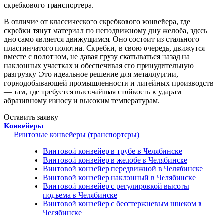
скребкового транспортера.
В отличие от классического скребкового конвейера, где
скребки тянут материал по неподвижному дну желоба, здесь
дно само является движущимся. Оно состоит из стального
пластинчатого полотна. Скребки, в свою очередь, движутся
вместе с полотном, не давая грузу скатываться назад на
наклонных участках и обеспечивая его принудительную
разгрузку. Это идеальное решение для металлургии,
горнодобывающей промышленности и литейных производств
— там, где требуется высочайшая стойкость к ударам,
абразивному износу и высоким температурам.
Оставить заявку
Конвейеры
Винтовые конвейеры (транспортеры)
Винтовой конвейер в трубе в Челябинске
Винтовой конвейер в желобе в Челябинске
Винтовой конвейер передвижной в Челябинске
Винтовой конвейер наклонный в Челябинске
Винтовой конвейер с регулировкой высоты
подъема в Челябинске
Винтовой конвейер с бесстержневым шнеком в
Челябинске