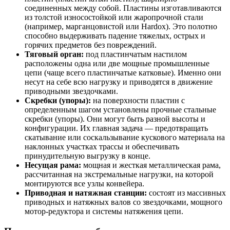
соединенных между собой. Пластины изготавливаются
из толстой износостойкой или жаропрочной стали
(например, марганцовистой или Hardox). Это полотно
способно выдерживать падение тяжелых, острых и
горячих предметов без повреждений.
Тяговый орган:
под пластинчатым настилом
расположены одна или две мощные промышленные
цепи (чаще всего пластинчатые катковые). Именно они
несут на себе всю нагрузку и приводятся в движение
приводными звездочками.
Скребки (упоры):
на поверхности пластин с
определенным шагом установлены прочные стальные
скребки (упоры). Они могут быть разной высоты и
конфигурации. Их главная задача — предотвращать
скатывание или соскальзывание кускового материала на
наклонных участках трассы и обеспечивать
принудительную выгрузку в конце.
Несущая рама:
мощная и жесткая металлическая рама,
рассчитанная на экстремальные нагрузки, на которой
монтируются все узлы конвейера.
Приводная и натяжная станции:
состоят из массивных
приводных и натяжных валов со звездочками, мощного
мотор-редуктора и системы натяжения цепи.