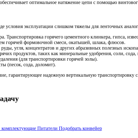
 обеспечивает оптимальное натяжение цепи с помощью винтовог
де условия эксплуатации слишком тяжелы для ленточных аналог
а. Транспортировка горячего цементного клинкера, гипса, извес
м горячей формовочной смеси, окатышей, шлака, флюсов.
руды, угля, концентратов и других абразивных полезных ископ
ячих продуктов, таких как минеральные удобрения, соли, сода, 
удаления (для транспортировки горячей золы).
ы (песок, сода, доломит).
ние, гарантирующее надежную вертикальную транспортировку 
адачу
 и комплектующие
Питатели
Подобрать конвейер