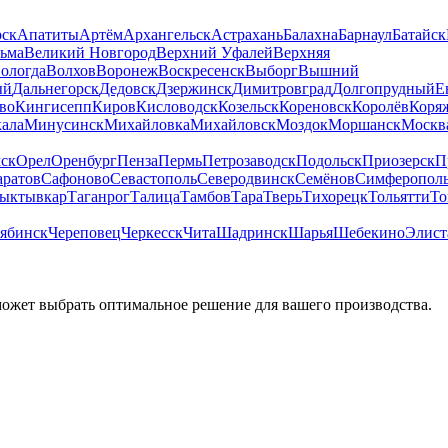
рск
Апатиты
Артём
Архангельск
Астрахань
Балахна
Барнаул
Батайск
льма
Великий Новгород
Верхний Уфалей
Верхняя
ологда
Волхов
Воронеж
Воскресенск
Выборг
Вышний
ый
Дальнегорск
Дедовск
Дзержинск
Димитровград
Долгопрудный
Е
во
Кингисепп
Киров
Кисловодск
Козельск
Кореновск
Королёв
Коря
ала
Минусинск
Михайловка
Михайловск
Моздок
Моршанск
Москв
ск
Орел
Оренбург
Пенза
Пермь
Петрозаводск
Подольск
Приозерск
П
аратов
Сафоново
Севастополь
Северодвинск
Семёнов
Симферопол
ыктывкар
Таганрог
Талица
Тамбов
Тара
Тверь
Тихорецк
Тольятти
То
ябинск
Череповец
Черкесск
Чита
Шадринск
Шарья
Шебекино
Элист
может выбрать оптимальное решение для вашего производства.