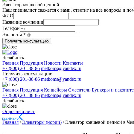
Элеватор ковшевой цепной
Наш специалист свяжется с вами, ответит на все вопросы и по
ФИО
Название компании
Телефон
Телефон
Телефон
Эл. почта
*
Телефон
Получить консультацию
Челябинск
Главная
Продукция
Новости
Контакты
+7 (800) 201-38-86
metkoms@yandex.ru
Получить консультацию
+7 (800) 201-38-86
metkoms@yandex.ru
Главная
Продукция
Конвейеры
Смесители
Бункеры и накопит
+7 (800) 201-38-86
metkoms@yandex.ru
Челябинск
Опросный лист
Главная
/
Элеваторы (нории)
/
Элеватор ковшевой цепной в Че