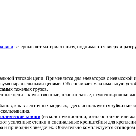
ковши
зачерпывают материал внизу, поднимаются вверх и разгру
альной тяговой цепи. Применяется для элеваторов с невысокой 
вумя параллельными цепями. Обеспечивает максимальную устойч
самых тяжелых грузов.
ные цепи – круглозвенные, пластинчатые, втулочно-роликовые,
банов, как в ленточных моделях, здесь используются
зубчатые з
оскальзывания.
аллические ковши
(из конструкционной, износостойкой или жа
еют усиленные стенки и специальные кронштейны для крепления
а и приводных звездочек. Обязательно комплектуется
стопором