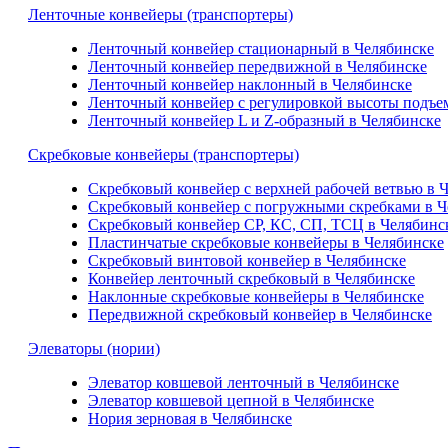
Ленточные конвейеры (транспортеры)
Ленточный конвейер стационарный в Челябинске
Ленточный конвейер передвижной в Челябинске
Ленточный конвейер наклонный в Челябинске
Ленточный конвейер с регулировкой высоты подъе
Ленточный конвейер L и Z-образный в Челябинске
Скребковые конвейеры (транспортеры)
Скребковый конвейер с верхней рабочей ветвью в 
Скребковый конвейер с погружными скребками в Ч
Скребковый конвейер СР, КС, СП, ТСЦ в Челябинс
Пластинчатые скребковые конвейеры в Челябинске
Скребковый винтовой конвейер в Челябинске
Конвейер ленточный скребковый в Челябинске
Наклонные скребковые конвейеры в Челябинске
Передвижной скребковый конвейер в Челябинске
Элеваторы (нории)
Элеватор ковшевой ленточный в Челябинске
Элеватор ковшевой цепной в Челябинске
Нория зерновая в Челябинске