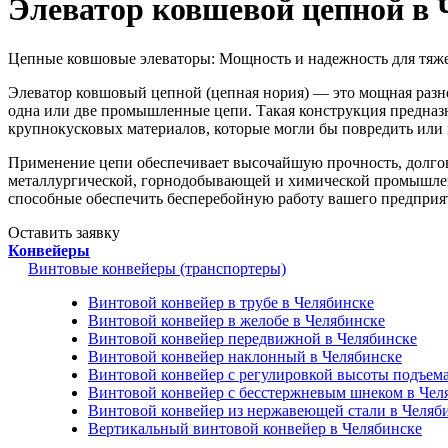
Элеватор ковшевой цепной в 
Цепные ковшовые элеваторы: Мощность и надежность для тяж
Элеватор ковшовый цепной (цепная нория) — это мощная разнов
одна или две промышленные цепи. Такая конструкция предназна
крупнокусковых материалов, которые могли бы повредить или
Применение цепи обеспечивает высочайшую прочность, долгов
металлургической, горнодобывающей и химической промышлен
способные обеспечить бесперебойную работу вашего предприя
Оставить заявку
Конвейеры
Винтовые конвейеры (транспортеры)
Винтовой конвейер в трубе в Челябинске
Винтовой конвейер в желобе в Челябинске
Винтовой конвейер передвижной в Челябинске
Винтовой конвейер наклонный в Челябинске
Винтовой конвейер с регулировкой высоты подъема
Винтовой конвейер с бесстержневым шнеком в Чел
Винтовой конвейер из нержавеющей стали в Челяб
Вертикальный винтовой конвейер в Челябинске