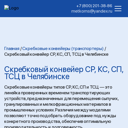
+7 (800) 201-38-86
metkoms@yandex.ru
Главная
/
Скребковые конвейеры (транспортеры)
/
Скребковый конвейер СР, КС, СП, ТСЦ в Челябинске
Скребковый конвейер СР, КС, СП,
ТСЦ в Челябинске
Скребковые конвейеры типов СР, КС, СП и ТСЦ — это
линейка проверенных временем транспортирующих
устройств, предназначенных для перемещения сыпучих,
гранулированных и мелкофракционных материалов в
промышленных условиях. Различия между моделями
позволяют точно подобрать оборудование под нужды
конкретного производства, обеспечив оптимальную
производительность и долговечность.