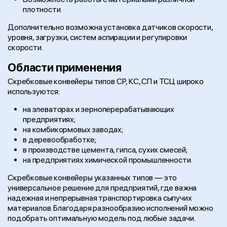
плотности.
Дополнительно возможна установка датчиков скорости,
уровня, загрузки, систем аспирации и регулировки
скорости.
Области применения
Скребковые конвейеры типов СР, КС, СП и ТСЦ широко
используются:
на элеваторах и зерноперерабатывающих
предприятиях;
на комбикормовых заводах;
в деревообработке;
в производстве цемента, гипса, сухих смесей;
на предприятиях химической промышленности.
Скребковые конвейеры указанных типов — это
универсальное решение для предприятий, где важна
надежная и непрерывная транспортировка сыпучих
материалов. Благодаря разнообразию исполнений можно
подобрать оптимальную модель под любые задачи.