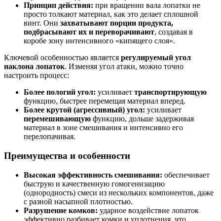
Принцип действия:
при вращении вала лопатки не
просто толкают материал, как это делает сплошной
винт. Они
захватывают порции продукта,
подбрасывают их и переворачивают
, создавая в
коробе зону интенсивного «кипящего слоя».
Ключевой особенностью является
регулируемый угол
наклона лопаток
. Изменяя угол атаки, можно точно
настроить процесс:
Более пологий угол:
усиливает
транспортирующую
функцию, быстрее перемещая материал вперед.
Более крутой (агрессивный) угол:
усиливает
перемешивающую
функцию, дольше задерживая
материал в зоне смешивания и интенсивно его
перелопачивая.
Преимущества и особенности
Высокая эффективность смешивания:
обеспечивает
быструю и качественную гомогенизацию
(однородность) смеси из нескольких компонентов, даже
с разной насыпной плотностью.
Разрушение комков:
ударное воздействие лопаток
эффективно разбивает комки и уплотнения, что