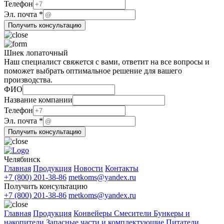
Телефон
Название
Эл. почта
*
Эл.
Получить консультацию
компании
Шнек лопаточный
Наш специалист свяжется с вами, ответит на все вопросы и
поможет выбрать оптимальное решение для вашего
производства.
ФИО
Эл.
Название компании
почта
Телефон
Название
Эл. почта
*
Получить консультацию
Челябинск
Главная
Продукция
Новости
Контакты
+7 (800) 201-38-86
metkoms@yandex.ru
Получить консультацию
+7 (800) 201-38-86
metkoms@yandex.ru
Главная
Продукция
Конвейеры
Смесители
Бункеры и
накопители
Запасные части и комплектующие
Питатели