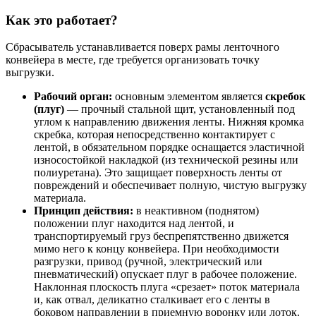
Как это работает?
Сбрасыватель устанавливается поверх рамы ленточного
конвейера в месте, где требуется организовать точку
выгрузки.
Рабочий орган:
основным элементом является
скребок
(плуг)
— прочный стальной щит, установленный под
углом к направлению движения ленты. Нижняя кромка
скребка, которая непосредственно контактирует с
лентой, в обязательном порядке оснащается эластичной
износостойкой накладкой (из технической резины или
полиуретана). Это защищает поверхность ленты от
повреждений и обеспечивает полную, чистую выгрузку
материала.
Принцип действия:
в неактивном (поднятом)
положении плуг находится над лентой, и
транспортируемый груз беспрепятственно движется
мимо него к концу конвейера. При необходимости
разгрузки, привод (ручной, электрический или
пневматический) опускает плуг в рабочее положение.
Наклонная плоскость плуга «срезает» поток материала
и, как отвал, деликатно сталкивает его с ленты в
боковом направлении в приемную воронку или лоток.