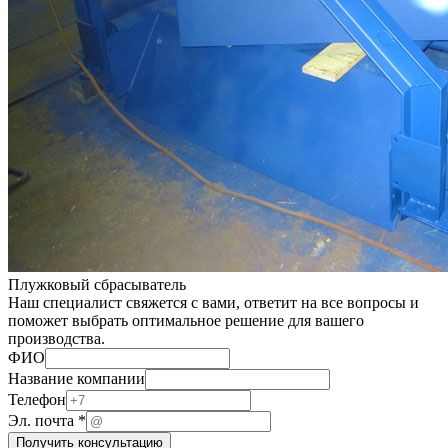
Плужковый сбрасыватель
Наш специалист свяжется с вами, ответит на все вопросы и
поможет выбрать оптимальное решение для вашего
производства.
ФИО
Название
Название компании
компании
Телефон
Телефон
Эл. почта
*
Получить консультацию