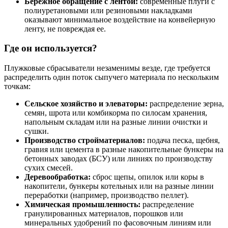
Бережное обращение с лентой:
современные плуги с
полиуретановыми или резиновыми накладками
оказывают минимальное воздействие на конвейерную
ленту, не повреждая ее.
Где он используется?
Плужковые сбрасыватели незаменимы везде, где требуется
распределить один поток сыпучего материала по нескольким
точкам:
Сельское хозяйство и элеваторы:
распределение зерна,
семян, шрота или комбикорма по силосам хранения,
напольным складам или на разные линии очистки и
сушки.
Производство стройматериалов:
подача песка, щебня,
гравия или цемента в разные накопительные бункеры на
бетонных заводах (БСУ) или линиях по производству
сухих смесей.
Деревообработка:
сброс щепы, опилок или коры в
накопители, бункеры котельных или на разные линии
переработки (например, производство пеллет).
Химическая промышленность:
распределение
гранулированных материалов, порошков или
минеральных удобрений по фасовочным линиям или