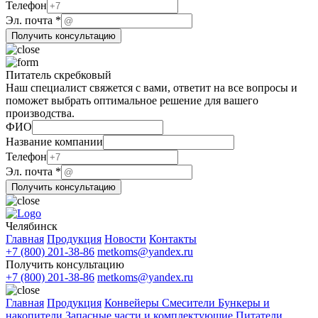
Телефон
ФИО
Эл. почта
*
Телефон
Получить консультацию
Эл.
Питатель скребковый
Наш специалист свяжется с вами, ответит на все вопросы и
поможет выбрать оптимальное решение для вашего
производства.
Эл.
ФИО
компании
Название компании
Эл.
Телефон
Эл. почта
*
Получить консультацию
Челябинск
Главная
Продукция
Новости
Контакты
+7 (800) 201-38-86
metkoms@yandex.ru
Получить консультацию
+7 (800) 201-38-86
metkoms@yandex.ru
Главная
Продукция
Конвейеры
Смесители
Бункеры и
накопители
Запасные части и комплектующие
Питатели