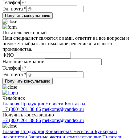
Название
Телефон
почта
Эл. почта
*
Телефон
Получить консультацию
Питатель ленточный
Наш специалист свяжется с вами, ответит на все вопросы и
поможет выбрать оптимальное решение для вашего
производства.
ФИО
компании
Название компании
почта
Телефон
Телефон
Эл. почта
*
Получить консультацию
Челябинск
Главная
Продукция
Новости
Контакты
+7 (800) 201-38-86
metkoms@yandex.ru
Получить консультацию
+7 (800) 201-38-86
metkoms@yandex.ru
Главная
Продукция
Конвейеры
Смесители
Бункеры и
накопители
Запасные части и комплектующие
Питатели