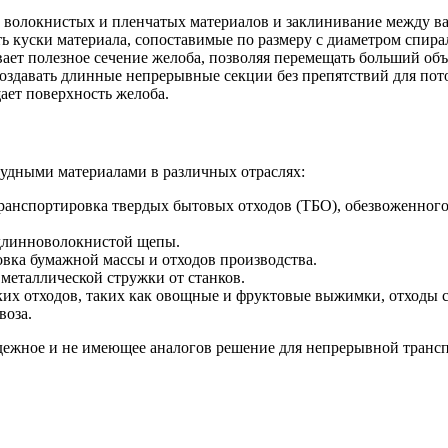
волокнистых и пленчатых материалов и заклинивание между ва
 куски материала, сопоставимые по размеру с диаметром спира
ает полезное сечение желоба, позволяя перемещать больший объ
оздавать длинные непрерывные секции без препятствий для пот
ет поверхность желоба.
удными материалами в различных отраслях:
ранспортировка твердых бытовых отходов (ТБО), обезвоженного 
длинноволокнистой щепы.
вка бумажной массы и отходов производства.
металлической стружки от станков.
их отходов, таких как овощные и фруктовые выжимки, отходы с
воза.
дежное и не имеющее аналогов решение для непрерывной транс