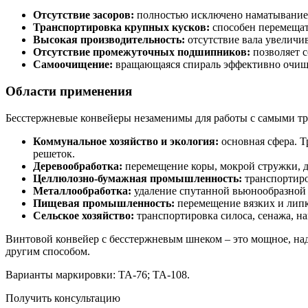
Отсутствие засоров:
полностью исключено наматывание 
Транспортировка крупных кусков:
способен перемещать
Высокая производительность:
отсутствие вала увеличив
Отсутствие промежуточных подшипников:
позволяет с
Самоочищение:
вращающаяся спираль эффективно очища
Области применения
Бесстержневые конвейеры незаменимы для работы с самыми тр
Коммунальное хозяйство и экология:
основная сфера. Т
решеток.
Деревообработка:
перемещение коры, мокрой стружки, 
Целлюлозно-бумажная промышленность:
транспортиро
Металлообработка:
удаление спутанной вьюнообразной 
Пищевая промышленность:
перемещение вязких и липк
Сельское хозяйство:
транспортировка силоса, сенажа, на
Винтовой конвейер с бесстержневым шнеком – это мощное, на
другим способом.
Варианты маркировки: ТА-76; ТА-108.
Получить консультацию