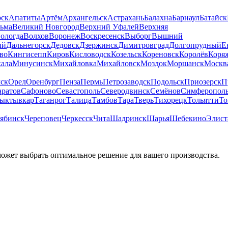
рск
Апатиты
Артём
Архангельск
Астрахань
Балахна
Барнаул
Батайск
льма
Великий Новгород
Верхний Уфалей
Верхняя
ологда
Волхов
Воронеж
Воскресенск
Выборг
Вышний
ый
Дальнегорск
Дедовск
Дзержинск
Димитровград
Долгопрудный
Е
во
Кингисепп
Киров
Кисловодск
Козельск
Кореновск
Королёв
Коря
ала
Минусинск
Михайловка
Михайловск
Моздок
Моршанск
Москв
ск
Орел
Оренбург
Пенза
Пермь
Петрозаводск
Подольск
Приозерск
П
аратов
Сафоново
Севастополь
Северодвинск
Семёнов
Симферопол
ыктывкар
Таганрог
Талица
Тамбов
Тара
Тверь
Тихорецк
Тольятти
То
ябинск
Череповец
Черкесск
Чита
Шадринск
Шарья
Шебекино
Элист
может выбрать оптимальное решение для вашего производства.