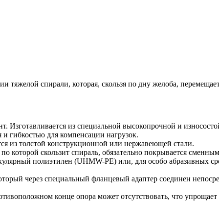
и тяжелой спирали, которая, скользя по дну желоба, перемещае
т. Изготавливается из специальной высокопрочной и износосто
 и гибкостью для компенсации нагрузок.
ся из толстой конструкционной или нержавеющей стали.
 по которой скользит спираль, обязательно покрывается сменны
кулярный полиэтилен (UHMW-PE) или, для особо абразивных сред
который через специальный фланцевый адаптер соединен непоср
ротивоположном конце опора может отсутствовать, что упрощает