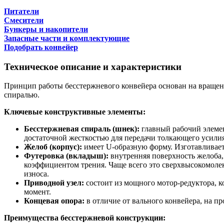
Питатели
Смесители
Бункеры и накопители
Запасные части и комплектующие
Подобрать конвейер
Техническое описание и характеристики
Принцип работы бесстержневого конвейера основан на вращени
спиралью.
Ключевые конструктивные элементы:
Бесстержневая спираль (шнек):
главный рабочий элемен
достаточной жесткостью для передачи толкающего усилия
Желоб (корпус):
имеет U-образную форму. Изготавливает
Футеровка (вкладыш):
внутренняя поверхность желоба,
коэффициентом трения. Чаще всего это сверхвысокомоле
износа.
Приводной узел:
состоит из мощного мотор-редуктора, 
момент.
Концевая опора:
в отличие от вального конвейера, на п
Преимущества бесстержневой конструкции: