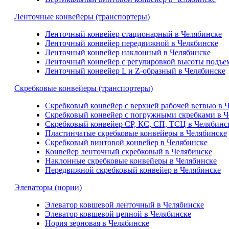
Ленточные конвейеры (транспортеры)
Ленточный конвейер стационарный в Челябинске
Ленточный конвейер передвижной в Челябинске
Ленточный конвейер наклонный в Челябинске
Ленточный конвейер с регулировкой высоты подъе
Ленточный конвейер L и Z-образный в Челябинске
Скребковые конвейеры (транспортеры)
Скребковый конвейер с верхней рабочей ветвью в 
Скребковый конвейер с погружными скребками в Ч
Скребковый конвейер СР, КС, СП, ТСЦ в Челябинс
Пластинчатые скребковые конвейеры в Челябинске
Скребковый винтовой конвейер в Челябинске
Конвейер ленточный скребковый в Челябинске
Наклонные скребковые конвейеры в Челябинске
Передвижной скребковый конвейер в Челябинске
Элеваторы (нории)
Элеватор ковшевой ленточный в Челябинске
Элеватор ковшевой цепной в Челябинске
Нория зерновая в Челябинске