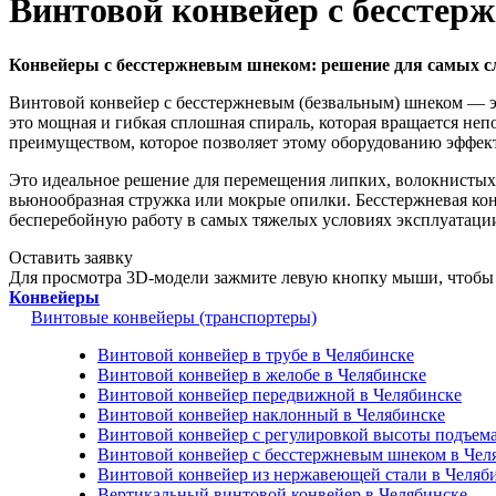
Винтовой конвейер с бесстер
Конвейеры с бесстержневым шнеком: решение для самых с
Винтовой конвейер с бесстержневым (безвальным) шнеком — э
это мощная и гибкая сплошная спираль, которая вращается неп
преимуществом, которое позволяет этому оборудованию эффек
Это идеальное решение для перемещения липких, волокнистых
вьюнообразная стружка или мокрые опилки. Бесстержневая кон
бесперебойную работу в самых тяжелых условиях эксплуатаци
Оставить заявку
Для просмотра 3D-модели зажмите левую кнопку мыши, чтобы 
Конвейеры
Винтовые конвейеры (транспортеры)
Винтовой конвейер в трубе в Челябинске
Винтовой конвейер в желобе в Челябинске
Винтовой конвейер передвижной в Челябинске
Винтовой конвейер наклонный в Челябинске
Винтовой конвейер с регулировкой высоты подъема
Винтовой конвейер с бесстержневым шнеком в Чел
Винтовой конвейер из нержавеющей стали в Челяб
Вертикальный винтовой конвейер в Челябинске