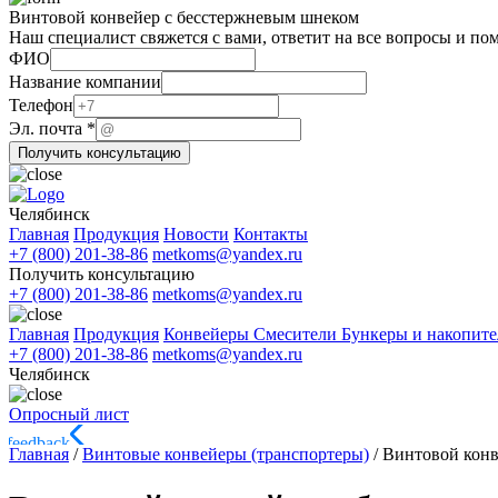
Винтовой конвейер с бесстержневым шнеком
Наш специалист свяжется с вами, ответит на все вопросы и по
ФИО
Телефон
Название компании
почта
Телефон
Название
Эл. почта
*
Получить консультацию
Челябинск
Главная
Продукция
Новости
Контакты
+7 (800) 201-38-86
metkoms@yandex.ru
Получить консультацию
+7 (800) 201-38-86
metkoms@yandex.ru
Главная
Продукция
Конвейеры
Смесители
Бункеры и накопит
+7 (800) 201-38-86
metkoms@yandex.ru
Челябинск
Опросный лист
Главная
/
Винтовые конвейеры (транспортеры)
/
Винтовой конв