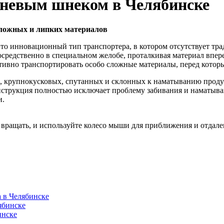
жневым шнеком в Челябинске
ложных и липких материалов
то инновационный тип транспортера, в котором отсутствует тр
осредственно в специальном желобе, проталкивая материал впер
тивно транспортировать особо сложные материалы, перед котор
, крупнокусковых, спутанных и склонных к наматыванию проду
струкция полностью исключает проблему забивания и наматыван
и.
вращать, и используйте колесо мыши для приближения и отдале
 в Челябинске
ябинске
инске