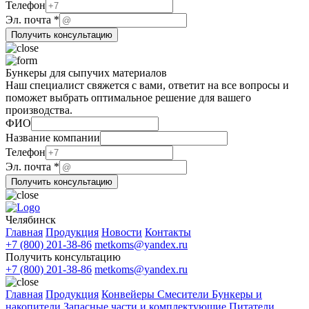
ФИО
Телефон
Эл.
Эл. почта
*
Телефон
Получить консультацию
Бункеры для сыпучих материалов
Наш специалист свяжется с вами, ответит на все вопросы и
поможет выбрать оптимальное решение для вашего
производства.
ФИО
ФИО
Название компании
Эл.
Телефон
почта
Эл. почта
*
Получить консультацию
Челябинск
Главная
Продукция
Новости
Контакты
+7 (800) 201-38-86
metkoms@yandex.ru
Получить консультацию
+7 (800) 201-38-86
metkoms@yandex.ru
Главная
Продукция
Конвейеры
Смесители
Бункеры и
накопители
Запасные части и комплектующие
Питатели