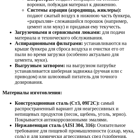
воронки, побуждая материал к движению.
Системы аэрации (аэроднища, жиклеры):
подают сжатый воздух в нижнюю часть бункера,
«разрыхляя» слежавшийся порошок (например,
цемент или муку) и придавая ему текучесть.
Загрузочными и сервисными люками:
для подачи
материала и технического обслуживания.
Аспирационными фильтрами:
устанавливаются на
крыше бункера для сброса воздуха и очистки его от
пыли во время загрузки (особенно актуально для
цемента, муки).
Выгрузным затвором:
на выгрузном патрубке
устанавливается шиберная задвижка (ручная или с
приводом) или шлюзовый питатель для точного
дозирования.
Материалы изготовления:
Конструкционная сталь (Ст3, 09Г2С):
самый
распространенный вариант для неагрессивных и
непищевых продуктов (песок, щебень, уголь, зерно).
Покрывается антикоррозионными эмалями.
Нержавеющая сталь (AISI 304, 316):
Ооязательное
требование для пищевой промышленности (сахар, мука,
соль) и для химически агрессивных сред (удобрения,