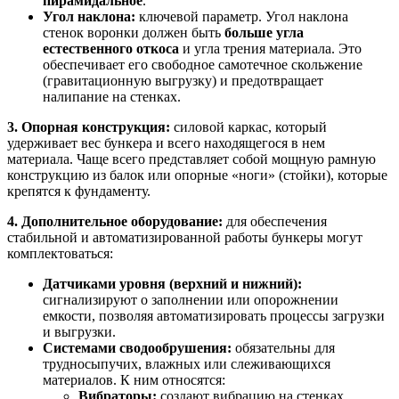
пирамидальное
.
Угол наклона:
ключевой параметр. Угол наклона
стенок воронки должен быть
больше угла
естественного откоса
и угла трения материала. Это
обеспечивает его свободное самотечное скольжение
(гравитационную выгрузку) и предотвращает
налипание на стенках.
3. Опорная конструкция:
силовой каркас, который
удерживает вес бункера и всего находящегося в нем
материала. Чаще всего представляет собой мощную рамную
конструкцию из балок или опорные «ноги» (стойки), которые
крепятся к фундаменту.
4. Дополнительное оборудование:
для обеспечения
стабильной и автоматизированной работы бункеры могут
комплектоваться:
Датчиками уровня (верхний и нижний):
сигнализируют о заполнении или опорожнении
емкости, позволяя автоматизировать процессы загрузки
и выгрузки.
Системами сводообрушения:
обязательны для
трудносыпучих, влажных или слеживающихся
материалов. К ним относятся:
Вибраторы:
создают вибрацию на стенках