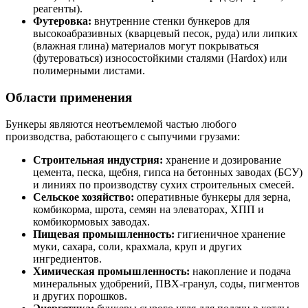
реагенты).
Футеровка:
внутренние стенки бункеров для
высокоабразивных (кварцевый песок, руда) или липких
(влажная глина) материалов могут покрываться
(футероваться) износостойкими сталями (Hardox) или
полимерными листами.
Области применения
Бункеры являются неотъемлемой частью любого
производства, работающего с сыпучими грузами:
Строительная индустрия:
хранение и дозирование
цемента, песка, щебня, гипса на бетонных заводах (БСУ)
и линиях по производству сухих строительных смесей.
Сельское хозяйство:
оперативные бункеры для зерна,
комбикорма, шрота, семян на элеваторах, ХПП и
комбикормовых заводах.
Пищевая промышленность:
гигиеничное хранение
муки, сахара, соли, крахмала, круп и других
ингредиентов.
Химическая промышленность:
накопление и подача
минеральных удобрений, ПВХ-гранул, соды, пигментов
и других порошков.