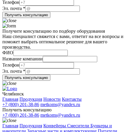
Телефон
Телефон
Эл.
Эл. почта
*
Эл.
Получить консультацию
Получите консультацию по подбору оборудования
Наш специалист свяжется с вами, ответит на все вопросы и
поможет выбрать оптимальное решение для вашего
производства.
компании
ФИО
ФИО
Название компании
Телефон
Эл. почта
*
Получить консультацию
Челябинск
Главная
Продукция
Новости
Контакты
+7 (800) 201-38-86
metkoms@yandex.ru
Получить консультацию
+7 (800) 201-38-86
metkoms@yandex.ru
Главная
Продукция
Конвейеры
Смесители
Бункеры и
накопители
Запасные части и комплектующие
Питатели